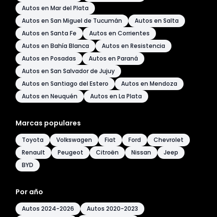
Autos en Mar del Plata
Autos en San Miguel de Tucumán
Autos en Salta
Autos en Santa Fe
Autos en Corrientes
Autos en Bahía Blanca
Autos en Resistencia
Autos en Posadas
Autos en Paraná
Autos en San Salvador de Jujuy
Autos en Santiago del Estero
Autos en Mendoza
Autos en Neuquén
Autos en La Plata
Marcas populares
Toyota
Volkswagen
Fiat
Ford
Chevrolet
Renault
Peugeot
Citroën
Nissan
Jeep
BYD
Por año
Autos 2024-2026
Autos 2020-2023