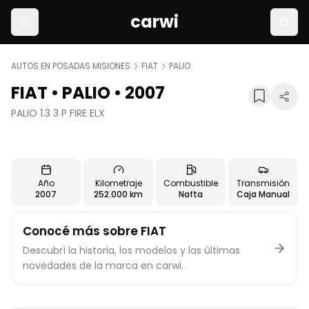
carwi
AUTOS EN POSADAS MISIONES
FIAT
PALIO
FIAT
•
PALIO
•
2007
PALIO 1.3 3 P FIRE ELX
+
8
Usado
13
fotos
Características principales del vehículo
Año
Kilometraje
Combustible
Transmisión
2007
252.000 km
Nafta
Caja Manual
Información detallada del vehículo
Conocé más sobre
FIAT
Descubrí la historia, los modelos y las últimas
novedades de la marca en carwi.