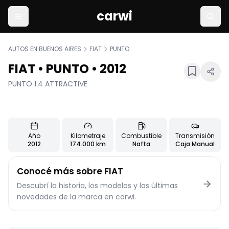
carwi
AUTOS EN BUENOS AIRES
FIAT
PUNTO
FIAT
•
PUNTO
•
2012
PUNTO 1.4 ATTRACTIVE
+
10
Usado
15
fotos
Características principales del vehículo
Año
Kilometraje
Combustible
Transmisión
2012
174.000 km
Nafta
Caja Manual
Información detallada del vehículo
Conocé más sobre
FIAT
Descubrí la historia, los modelos y las últimas
novedades de la marca en carwi.