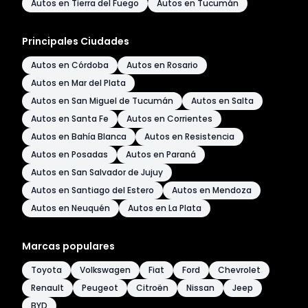
Autos en Tierra del Fuego
Autos en Tucumán
Principales Ciudades
Autos en Córdoba
Autos en Rosario
Autos en Mar del Plata
Autos en San Miguel de Tucumán
Autos en Salta
Autos en Santa Fe
Autos en Corrientes
Autos en Bahía Blanca
Autos en Resistencia
Autos en Posadas
Autos en Paraná
Autos en San Salvador de Jujuy
Autos en Santiago del Estero
Autos en Mendoza
Autos en Neuquén
Autos en La Plata
Marcas populares
Toyota
Volkswagen
Fiat
Ford
Chevrolet
Renault
Peugeot
Citroën
Nissan
Jeep
BYD