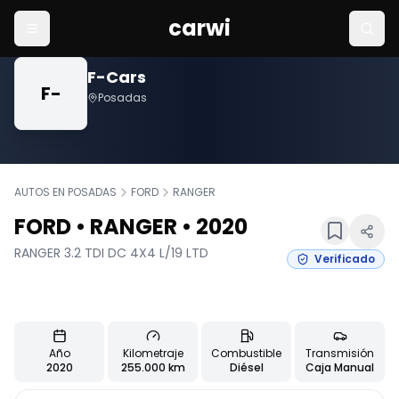
carwi
F-Cars
Vehículos
F-
F-Cars
F-
Posadas
AUTOS EN POSADAS
FORD
RANGER
FORD
•
RANGER
•
2020
RANGER 3.2 TDI DC 4X4 L/19 LTD
Verificado
+
3
Usado
8
fotos
Características principales del vehículo
Año
Kilometraje
Combustible
Transmisión
2020
255.000 km
Diésel
Caja Manual
Información detallada del vehículo