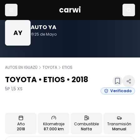
carwi
AUTO YA
Vehículos
AY
AUTO YA
AY
25 de Mayo
AUTOS EN IGUAZÚ
TOYOTA
ETIOS
TOYOTA
•
ETIOS
•
2018
5P 1,5 XS
Verificado
Usado
5
fotos
Características principales del vehículo
Año
Kilometraje
Combustible
Transmisión
2018
87.000 km
Nafta
Manual
Información detallada del vehículo