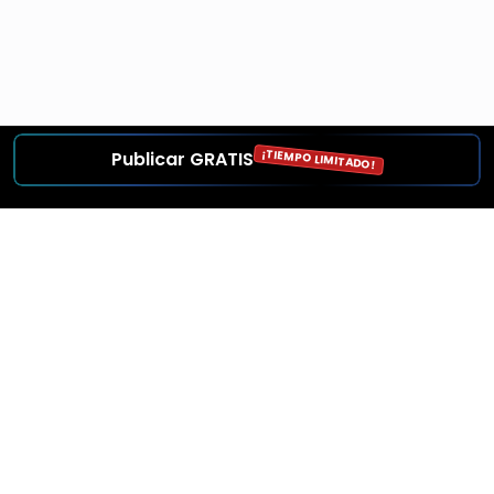
¡TIEMPO LIMITADO!
Publicar GRATIS
Provincias
Autos en Buenos Aires
Autos en Catamarca
Autos en Chaco
Autos en Chubut
Autos en Córdoba
Autos en Corrientes
Autos en Entre Ríos
Autos en Formosa